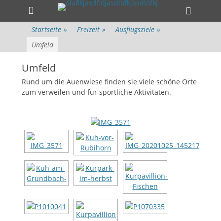
Primäres Menü
Zum
Heade
Inhalt
Toggle
springen
Startseite
»
Freizeit
»
Ausflugsziele
»
Umfeld
Umfeld
Rund um die Auenwiese finden sie viele schöne Orte
zum verweilen und für sportliche Aktivitäten.