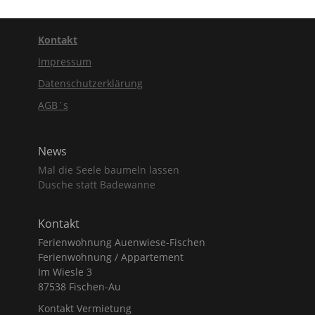
Kontakt
Impressum
Datenschutzerklärung
AGB´s
News
Mal die Seele baumeln lassen
Dusche statt Badewanne
Kontakt
Ferienwohnung Auenwiese-Fischen
Ferienwohnung / Appartement
Im Wiesle 3
87538 Fischen-Au
Kontakt Vermietung