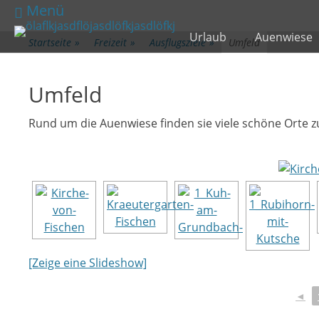
Primäres Menü
Zum
Menü
Inhalt
Urlaub
Auenwiese
springen
Startseite
»
Freizeit
»
Ausflugsziele
»
Umfeld
Umfeld
Rund um die Auenwiese finden sie viele schöne Orte zu
[Zeige eine Slideshow]
◄