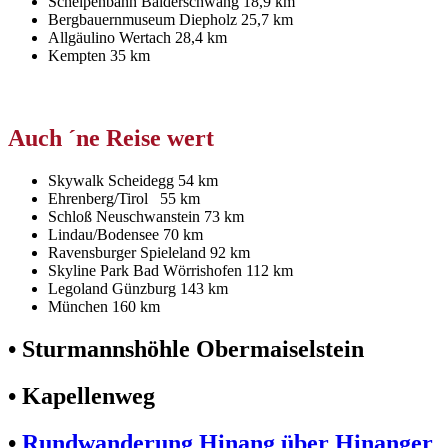
Schelpenbahn Balderschwang 18,9 km
Bergbauernmuseum Diepholz 25,7 km
Allgäulino Wertach 28,4 km
Kempten 35 km
Auch ´ne Reise wert
Skywalk Scheidegg 54 km
Ehrenberg/Tirol 55 km
Schloß Neuschwanstein 73 km
Lindau/Bodensee 70 km
Ravensburger Spieleland 92 km
Skyline Park Bad Wörrishofen 112 km
Legoland Günzburg 143 km
München 160 km
• Sturmannshöhle Obermaiselstein
• Kapellenweg
•
Rundwanderung Hinang über Hinanger