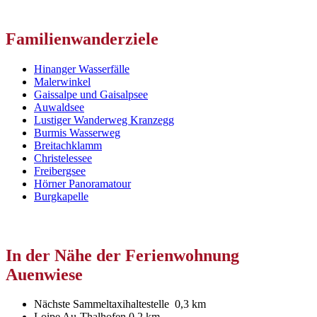
Familienwanderziele
Hinanger Wasserfälle
Malerwinkel
Gaissalpe und Gaisalpsee
Auwaldsee
Lustiger Wanderweg Kranzegg
Burmis Wasserweg
Breitachklamm
Christelessee
Freibergsee
Hörner Panoramatour
Burgkapelle
In der Nähe der Ferienwohnung
Auenwiese
Nächste Sammeltaxihaltestelle 0,3 km
Loipe Au-Thalhofen 0,2 km