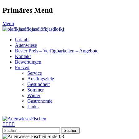
Primäres Menü
Zum
Menü
Inhalt
springen
Urlaub
Auenwiese
Bester Preis – Verfügbarkeiten – Angebote
Kontakt
Bewertungen
Freizeit
Service
Ausflugsziele
Gesundheit
Sommer
Winter
Gastronomie
Links
Header
Auenwiese-Fischen
Toggle
Facebook
E-
Instagram
Telefon
einfach gesund
Mail
Suche
nach: