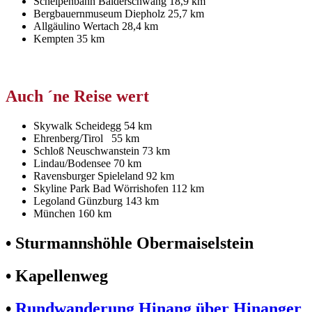
Schelpenbahn Balderschwang 18,9 km
Bergbauernmuseum Diepholz 25,7 km
Allgäulino Wertach 28,4 km
Kempten 35 km
Auch ´ne Reise wert
Skywalk Scheidegg 54 km
Ehrenberg/Tirol 55 km
Schloß Neuschwanstein 73 km
Lindau/Bodensee 70 km
Ravensburger Spieleland 92 km
Skyline Park Bad Wörrishofen 112 km
Legoland Günzburg 143 km
München 160 km
• Sturmannshöhle Obermaiselstein
• Kapellenweg
•
Rundwanderung Hinang über Hinanger