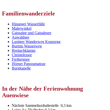
Familienwanderziele
Hinanger Wasserfälle
Malerwinkel
Gaissalpe und Gaisalpsee
Auwaldsee
Lustiger Wanderweg Kranzegg
Burmis Wasserweg
Breitachklamm
Christelessee
Freibergsee
Hörner Panoramatour
Burgkapelle
In der Nähe der Ferienwohnung
Auenwiese
Nächste Sammeltaxihaltestelle 0,3 km
Loipe Au-Thalhofen 0,2 km