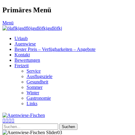
Primäres Menü
Zum
Menü
Inhalt
springen
Urlaub
Auenwiese
Bester Preis – Verfügbarkeiten – Angebote
Kontakt
Bewertungen
Freizeit
Service
Ausflugsziele
Gesundheit
Sommer
Winter
Gastronomie
Links
Header
Auenwiese-Fischen
Toggle
Facebook
E-
Instagram
Telefon
einfach gesund
Mail
Suche
nach: