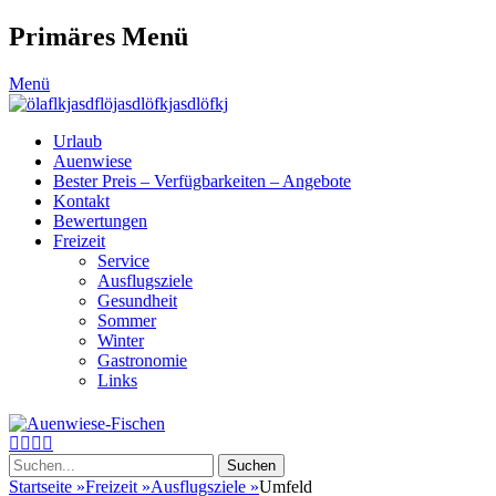
Primäres Menü
Zum
Menü
Inhalt
springen
Urlaub
Auenwiese
Bester Preis – Verfügbarkeiten – Angebote
Kontakt
Bewertungen
Freizeit
Service
Ausflugsziele
Gesundheit
Sommer
Winter
Gastronomie
Links
Header
Auenwiese-Fischen
Toggle
Facebook
E-
Instagram
Telefon
einfach gesund
Mail
Suche
nach:
Startseite
»
Freizeit
»
Ausflugsziele
»
Umfeld