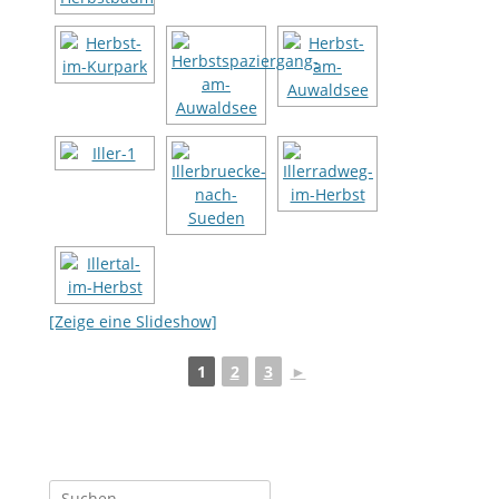
[Zeige eine Slideshow]
1
2
3
►
Suche