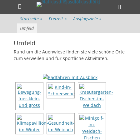
Primäres Menü
Zum
Heade
Inhalt
Toggle
springen
Startseite
»
Freizeit
»
Ausflugsziele
»
Umfeld
Umfeld
Rund um die Auenwiese finden sie viele schöne Orte
zum verweilen und für sportliche Aktivitäten.