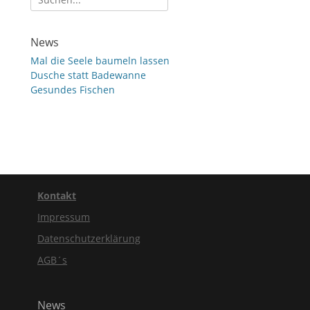
nach:
News
Mal die Seele baumeln lassen
Dusche statt Badewanne
Gesundes Fischen
Kontakt
Impressum
Datenschutzerklärung
AGB´s
News