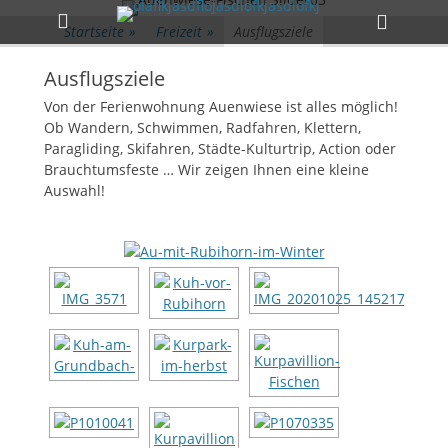
Primäres Menü
Zum
Heade
Inhalt
Startseite
»
Freizeit
»
Ausflugsziele
Toggle
springen
Ausflugsziele
Von der Ferienwohnung Auenwiese ist alles möglich!
Ob Wandern, Schwimmen, Radfahren, Klettern,
Paragliding, Skifahren, Städte-Kulturtrip, Action oder
Brauchtumsfeste … Wir zeigen Ihnen eine kleine
Auswahl!