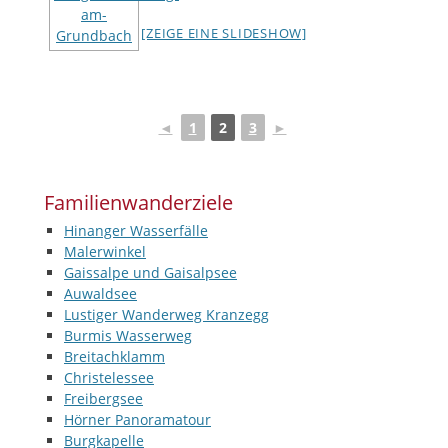
[ZEIGE EINE SLIDESHOW]
◄
1
2
3
►
Familienwanderziele
Hinanger Wasserfälle
Malerwinkel
Gaissalpe und Gaisalpsee
Auwaldsee
Lustiger Wanderweg Kranzegg
Burmis Wasserweg
Breitachklamm
Christelessee
Freibergsee
Hörner Panoramatour
Burgkapelle