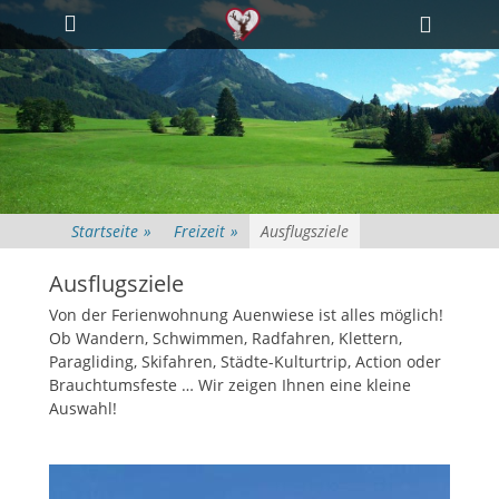
Primäres Menü
Zum
Heade
Inhalt
Toggle
springen
Startseite
»
Freizeit
»
Ausflugsziele
Ausflugsziele
Von der Ferienwohnung Auenwiese ist alles möglich!
Ob Wandern, Schwimmen, Radfahren, Klettern,
Paragliding, Skifahren, Städte-Kulturtrip, Action oder
Brauchtumsfeste … Wir zeigen Ihnen eine kleine
Auswahl!