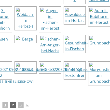
IGE EINE SLIDESHOW]
◄
1
2
3
►