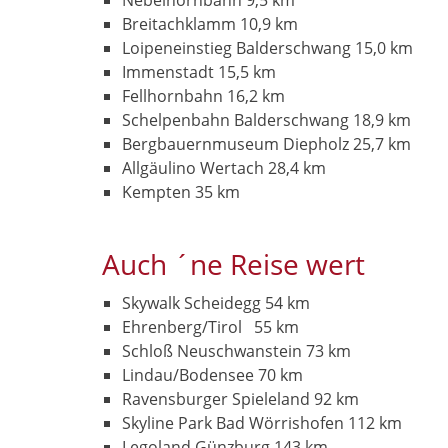
Nebelhornbahn 9,5 km
Breitachklamm 10,9 km
Loipeneinstieg Balderschwang 15,0 km
Immenstadt 15,5 km
Fellhornbahn 16,2 km
Schelpenbahn Balderschwang 18,9 km
Bergbauernmuseum Diepholz 25,7 km
Allgäulino Wertach 28,4 km
Kempten 35 km
Auch ´ne Reise wert
Skywalk Scheidegg 54 km
Ehrenberg/Tirol 55 km
Schloß Neuschwanstein 73 km
Lindau/Bodensee 70 km
Ravensburger Spieleland 92 km
Skyline Park Bad Wörrishofen 112 km
Legoland Günzburg 143 km