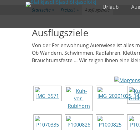
Primäres Menü
Zum
Urlaub
Aue
Startseite
»
Freizeit
»
Ausflugsziele
Inhalt
springen
Ausflugsziele
Von der Ferienwohnung Auenwiese ist alles m
Ob Wandern, Schwimmen, Radfahren, Klettern, 
Brauchtumsfeste … Wir zeigen Ihnen eine klei