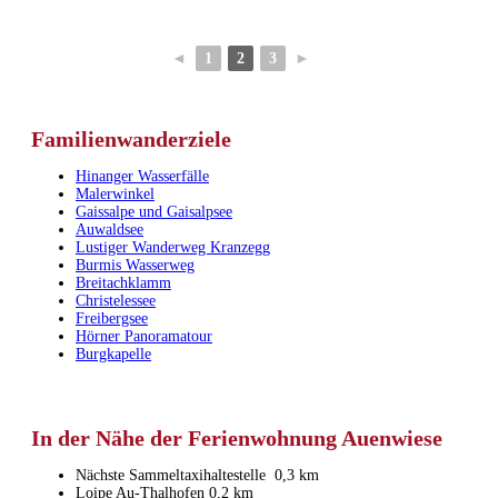
◄
1
2
3
►
Familienwanderziele
Hinanger Wasserfälle
Malerwinkel
Gaissalpe und Gaisalpsee
Auwaldsee
Lustiger Wanderweg Kranzegg
Burmis Wasserweg
Breitachklamm
Christelessee
Freibergsee
Hörner Panoramatour
Burgkapelle
In der Nähe der Ferienwohnung Auenwiese
Nächste Sammeltaxihaltestelle 0,3 km
Loipe Au-Thalhofen 0,2 km