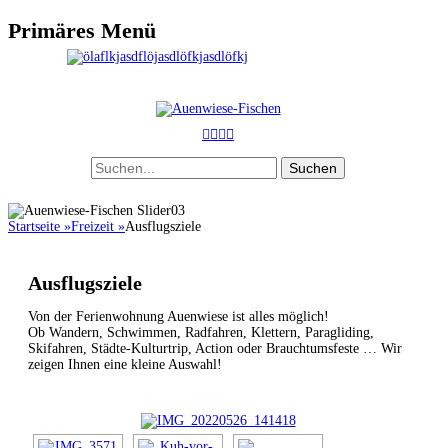
Primäres Menü
Zum
Inhalt
Header
springen
Toggle
Auenwiese-Fischen
einfach gesund
Facebook
E-
Instagram
Telefon
Mail
Suche
nach:
Startseite
»
Freizeit
»
Ausflugsziele
Ausflugsziele
Von der Ferienwohnung Auenwiese ist alles möglich!
Ob Wandern, Schwimmen, Radfahren, Klettern, Paragliding,
Skifahren, Städte-Kulturtrip, Action oder Brauchtumsfeste … Wir
zeigen Ihnen eine kleine Auswahl!