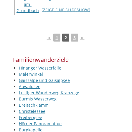
[ZEIGE EINE SLIDESHOW]
◄
1
2
3
►
Familienwanderziele
Hinanger Wasserfälle
Malerwinkel
Gaissalpe und Gaisalpsee
Auwaldsee
Lustiger Wanderweg Kranzegg
Burmis Wasserweg
Breitachklamm
Christelessee
Freibergsee
Hörner Panoramatour
Burgkapelle