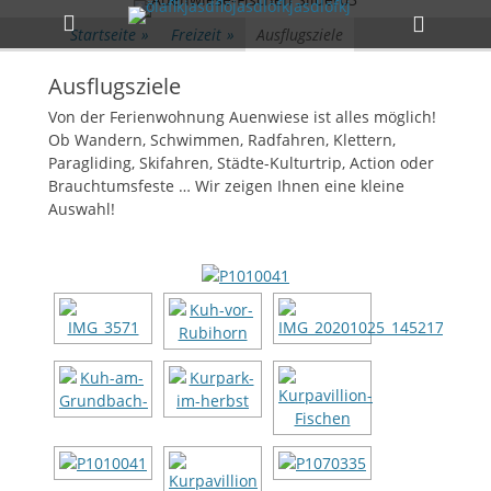
Primäres Menü
Zum
Heade
Inhalt
Startseite
»
Freizeit
»
Ausflugsziele
Toggle
springen
Ausflugsziele
Von der Ferienwohnung Auenwiese ist alles möglich!
Ob Wandern, Schwimmen, Radfahren, Klettern,
Paragliding, Skifahren, Städte-Kulturtrip, Action oder
Brauchtumsfeste … Wir zeigen Ihnen eine kleine
Auswahl!